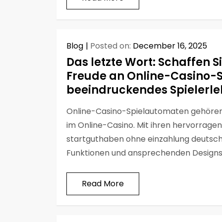
Blog
Posted on:
December 16, 2025
Das letzte Wort: Schaffen Si
Freude an Online-Casino-S
beeindruckendes Spielerle
Online-Casino-Spielautomaten gehören
im Online-Casino. Mit ihren hervorragen
startguthaben ohne einzahlung deutschl
Funktionen und ansprechenden Designs
Read More