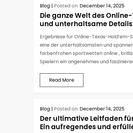
Blog
Posted on:
December 14, 2025
Die ganze Welt des Online
und unterhaltsame Details
Ergebnisse für Online-Texas-Hold’em-S
eine der unterhaltsamsten und spannen
farbenfrohen sportwetten online , bril
Spielern ein angenehmes und fasziniere
Read More
Blog
Posted on:
December 14, 2025
Der ultimative Leitfaden f
Ein aufregendes und erfüll