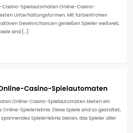
e-Casino-Spielautomaten Online-Casino-
esten Unterhaltungsformen. Mit farbenfrohen
aktiven Gewinnchancen genießen Spieler weltweit,
iele sind […]
r Online-Casino-Spielautomaten
maten Online-Casino-Spielautomaten bieten ein
nline-Spielerlebnis. Diese Spiele sind so gestaltet,
 spannendes Spielerlebnis bieten, das Spieler aller