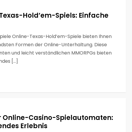
-Texas-Hold’em-Spiels: Einfache
piele Online-Texas-Hold’em-Spiele bieten Ihnen
dsten Formen der Online-Unterhaltung. Diese
lanten und leicht verständlichen MMORPGs bieten
ndes […]
ür Online-Casino-Spielautomaten:
endes Erlebnis