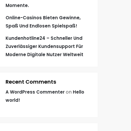
Momente.
Online-Casinos Bieten Gewinne,
Spaß Und Endlosen Spielspaß!
Kundenhotline24 – Schneller Und
Zuverlässiger Kundensupport Für
Moderne Digitale Nutzer Weltweit
Recent Comments
on
A WordPress Commenter
Hello
world!