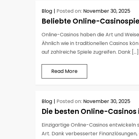
Blog
Posted on:
November 30, 2025
Beliebte Online-Casinospie
Online-Casinos haben die Art und Weise,
Ähnlich wie in traditionellen Casinos 
auf zahlreiche Spiele zugreifen. Dank […]
Read More
Blog
Posted on:
November 30, 2025
Die besten Online-Casinos
Einzigartige Online-Casinos entwickeln 
Art. Dank verbesserter Finanzlösungen,