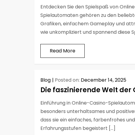
Entdecken Sie den Spielspaß von Onlin
Spielautomaten gehören zu den beliebt
Grafiken, einfachem Gameplay und attr
wie unkompliziert und spannend diese Sp
Read More
Blog
Posted on:
December 14, 2025
Die faszinierende Welt de
Einführung in Online-Casino-Spielauto
besonders unterhaltsames und positives O
dass sie ein einfaches, farbenfrohes und
Erfahrungsstufen begeistert […]