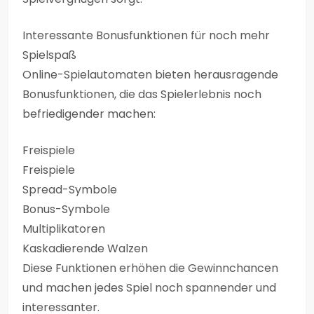
Interessante Bonusfunktionen für noch mehr
Spielspaß
Online-Spielautomaten bieten herausragende
Bonusfunktionen, die das Spielerlebnis noch
befriedigender machen:
Freispiele
Freispiele
Spread-Symbole
Bonus-Symbole
Multiplikatoren
Kaskadierende Walzen
Diese Funktionen erhöhen die Gewinnchancen
und machen jedes Spiel noch spannender und
interessanter.