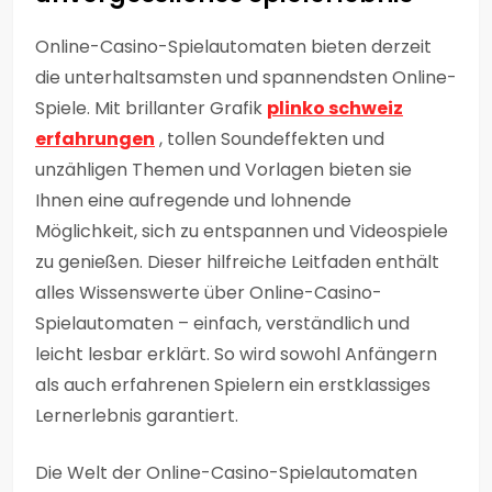
Online-Casino-Spielautomaten bieten derzeit
die unterhaltsamsten und spannendsten Online-
Spiele. Mit brillanter Grafik
plinko schweiz
erfahrungen
, tollen Soundeffekten und
unzähligen Themen und Vorlagen bieten sie
Ihnen eine aufregende und lohnende
Möglichkeit, sich zu entspannen und Videospiele
zu genießen. Dieser hilfreiche Leitfaden enthält
alles Wissenswerte über Online-Casino-
Spielautomaten – einfach, verständlich und
leicht lesbar erklärt. So wird sowohl Anfängern
als auch erfahrenen Spielern ein erstklassiges
Lernerlebnis garantiert.
Die Welt der Online-Casino-Spielautomaten